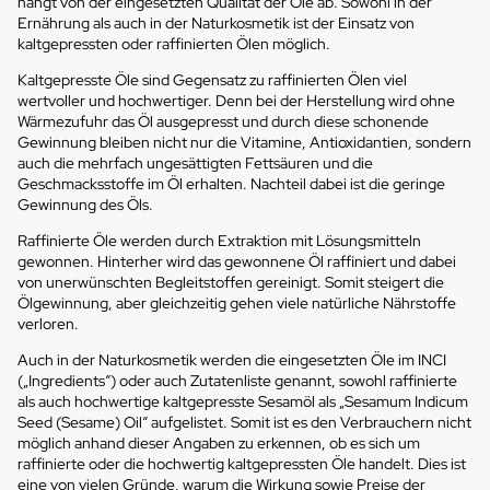
hängt von der eingesetzten Qualität der Öle ab. Sowohl in der
Ernährung als auch in der Naturkosmetik ist der Einsatz von
kaltgepressten oder raffinierten Ölen möglich.
Kaltgepresste Öle sind Gegensatz zu raffinierten Ölen viel
wertvoller und hochwertiger. Denn bei der Herstellung wird ohne
Wärmezufuhr das Öl ausgepresst und durch diese schonende
Gewinnung bleiben nicht nur die Vitamine, Antioxidantien, sondern
auch die mehrfach ungesättigten Fettsäuren und die
Geschmacksstoffe im Öl erhalten. Nachteil dabei ist die geringe
Gewinnung des Öls.
Raffinierte Öle werden durch Extraktion mit Lösungsmitteln
gewonnen. Hinterher wird das gewonnene Öl raffiniert und dabei
von unerwünschten Begleitstoffen gereinigt. Somit steigert die
Ölgewinnung, aber gleichzeitig gehen viele natürliche Nährstoffe
verloren.
Auch in der Naturkosmetik werden die eingesetzten Öle im INCI
(„Ingredients“) oder auch Zutatenliste genannt, sowohl raffinierte
als auch hochwertige kaltgepresste Sesamöl als „Sesamum Indicum
Seed (Sesame) Oil“ aufgelistet. Somit ist es den Verbrauchern nicht
möglich anhand dieser Angaben zu erkennen, ob es sich um
raffinierte oder die hochwertig kaltgepressten Öle handelt. Dies ist
eine von vielen Gründe, warum die Wirkung sowie Preise der